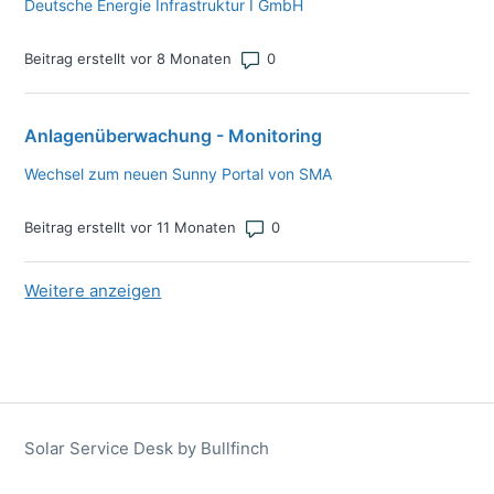
Deutsche Energie Infrastruktur I GmbH
Anzahl von Kommentaren: 0
Beitrag erstellt vor 8 Monaten
Anlagenüberwachung - Monitoring
Wechsel zum neuen Sunny Portal von SMA
Anzahl von Kommentaren: 0
Beitrag erstellt vor 11 Monaten
Weitere
Elemente aus der neuesten Aktivität
anzeigen
Solar Service Desk by Bullfinch